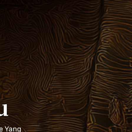
u
le Yang